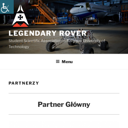
Przejdź
do
treści
LEGENDARY ROVER
Student Scientific Association at Rzeszow University of
Technology
Menu
PARTNERZY
Partner Główny