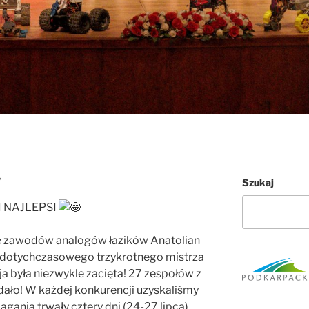
Y
Szukaj
 NAJLEPSI
ę zawodów analogów łazików Anatolian
 dotychczasowego trzykrotnego mistrza
a była niezwykle zacięta! 27 zespołów z
dało! W każdej konkurencji uzyskaliśmy
gania trwały cztery dni (24-27 lipca)