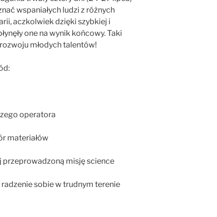
nać wspaniałych ludzi z różnych
ii, aczkolwiek dzięki szybkiej i
płynęły one na wynik końcowy. Taki
 rozwoju młodych talentów!
ód:
szego operatora
ór materiałów
ej przeprowadzoną misję science
 radzenie sobie w trudnym terenie