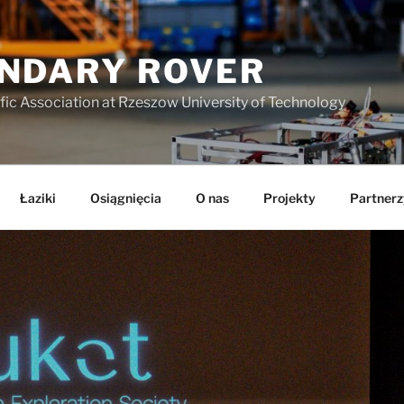
NDARY ROVER
fic Association at Rzeszow University of Technology
Łaziki
Osiągnięcia
O nas
Projekty
Partnerz