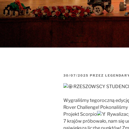
OPUBLIKOWANE
30/07/2025
PRZEZ
LEGENDAR
W
RZESZOWSCY STUDENCI
Wygraliśmy tegoroczną edycj
Rover Challenge! Pokonaliśmy
Projekt Scorpio
Rywalizacj
7 krajów próbowało, nam się u
największą liczbę punktów! Zma