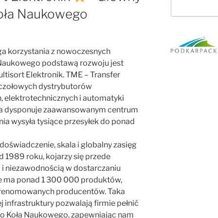
Koła Naukowego
a korzystania z nowoczesnych
a Naukowego podstawą rozwoju jest
ltisort Elektronik. TME – Transfer
z czołowych dystrybutorów
 elektrotechnicznych i automatyki
rma dysponuje zaawansowanym centrum
nia wysyła tysiące przesyłek do ponad
 doświadczenie, skala i globalny zasięg
 1989 roku, kojarzy się przede
 i niezawodnością w dostarczaniu
ie ma ponad 1 300 000 produktów,
 renomowanych producentów. Taka
 infrastruktury pozwalają firmie pełnić
go Koła Naukowego, zapewniając nam