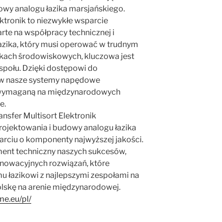
owy analogu łazika marsjańskiego.
ektronik to niezwykłe wsparcie
rte na współpracy technicznej i
łazika, który musi operować w trudnym
nkach środowiskowych, kluczowa jest
połu. Dzięki dostępowi do
w nasze systemy napędowe
ą wymaganą na międzynarodowych
e.
ansfer Multisort Elektronik
rojektowania i budowy analogu łazika
rciu o komponenty najwyższej jakości.
ent techniczny naszych sukcesów,
nowacyjnych rozwiązań, które
 łazikowi z najlepszymi zespołami na
lskę na arenie międzynarodowej.
me.eu/pl/