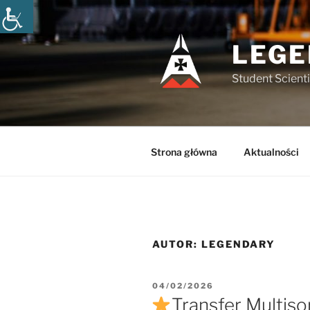
Przejdź
do
treści
LEGE
Student Scienti
Strona główna
Aktualności
AUTOR:
LEGENDARY
OPUBLIKOWANE
04/02/2026
W
Transfer Multiso