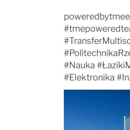
poweredbytmee
#tmepoweredt
#TransferMultiso
#PolitechnikaR
#Nauka #ŁazikiM
#Elektronika #In