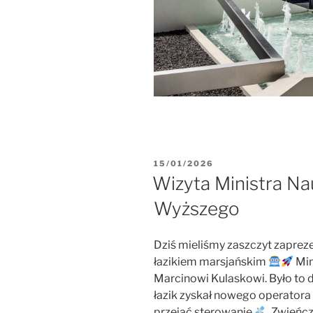
OPUBLIKOWANE
15/01/2026
W
Wizyta Ministra Nau
Wyższego
Dziś mieliśmy zaszczyt zaprez
łazikiem marsjańskim
Min
Marcinowi Kulaskowi. Było to 
łazik zyskał nowego operatora
przejąć sterowanie
. Zwień