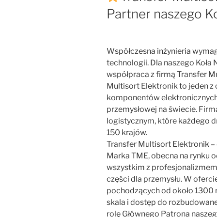
Partner naszego 
Współczesna inżynieria wymag
technologii. Dla naszego Koł
współpraca z firmą Transfer Mu
Multisort Elektronik to jeden 
komponentów elektronicznych,
przemysłowej na świecie. Fi
logistycznym, które każdego d
150 krajów.
Transfer Multisort Elektronik –
Marka TME, obecna na rynku od
wszystkim z profesjonalizmem
części dla przemysłu. W oferc
pochodzących od około 1300
skala i dostęp do rozbudowanej
rolę Głównego Patrona nasze