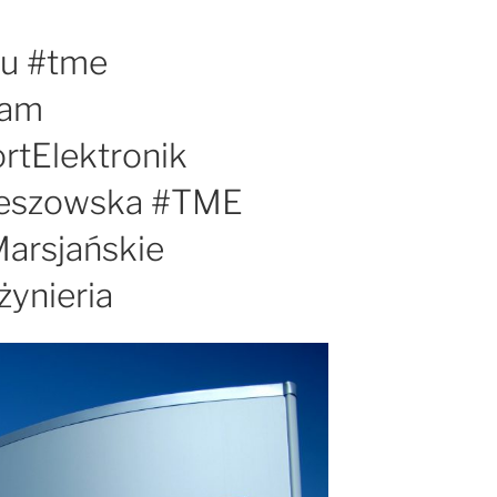
u #tme
eam
rtElektronik
zeszowska #TME
arsjańskie
żynieria