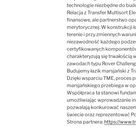
technologie niezbędne do bud
Relacja z Transfer Multisort El
finansowe, ale partnerstwo opa
merytorycznej. W konstrukcji 
terenie i przy zmiennych waru
niezawodność każdego podzes
certyfikowanych komponentó
charakteryzują się trwałości
zawodach typu Rover Challeng
Budujemy łazik marsjański z Tr
Dzięki wsparciu TME, proces p
marsjańskiego przebiega w opa
Współpraca ta stanowi fundam
umożliwiając wprowadzanie in
pozwalają konkurować naszemu
świecie oraz reprezentować Po
Strona partnera:
https://www.t