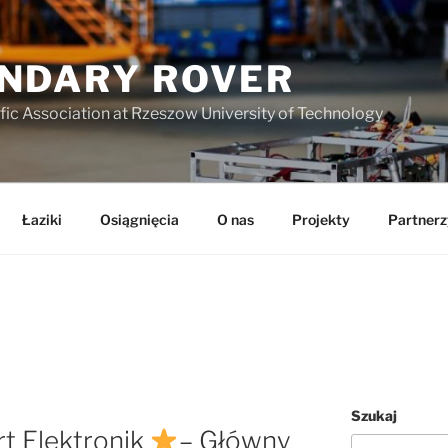
NDARY ROVER
fic Association at Rzeszow University of Technology
Łaziki
Osiągnięcia
O nas
Projekty
Partnerz
Szukaj
rt Elektronik
– Główny