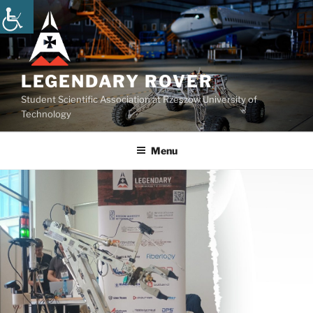
Przejdź
do
treści
LEGENDARY ROVER
Student Scientific Association at Rzeszow University of
Technology
Menu