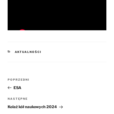
KATEGORIE
AKTUALNOŚCI
Nawigacja
Poprzedni
POPRZEDNI
wpisu
wpis
ESA
Następny
NASTĘPNE
wpis
Kolaż kół naukowych 2024