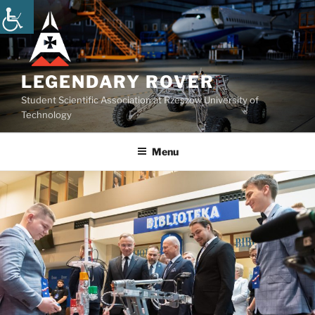
Przejdź
do
treści
LEGENDARY ROVER
Student Scientific Association at Rzeszow University of
Technology
Menu