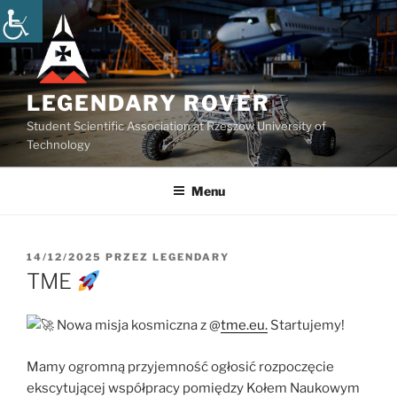
Przejdź
do
treści
LEGENDARY ROVER
Student Scientific Association at Rzeszow University of
Technology
Menu
OPUBLIKOWANE
14/12/2025
PRZEZ
LEGENDARY
W
TME
Nowa misja kosmiczna z @
tme.eu.
Startujemy!
Mamy ogromną przyjemność ogłosić rozpoczęcie
ekscytującej współpracy pomiędzy Kołem Naukowym