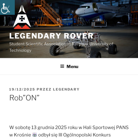
Przejdź
do
treści
LEGENDARY ROVER
Student Scientific Association at Rzeszow University of
Technology
Menu
OPUBLIKOWANE
19/12/2025
PRZEZ
LEGENDARY
W
Rob”ON”
W sobotę 13 grudnia 2025 roku w Hali Sportowej PANS
w Krośnie
odbył się III Ogólnopolski Konkurs