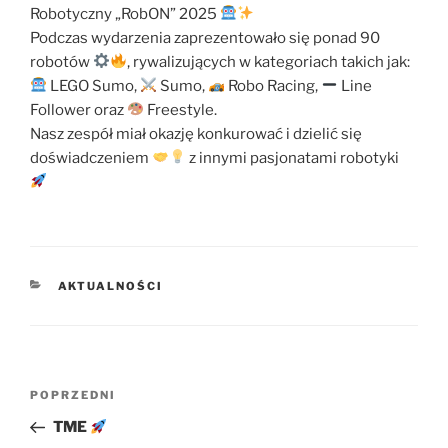
Robotyczny „RobON” 2025
Podczas wydarzenia zaprezentowało się ponad 90
robotów
, rywalizujących w kategoriach takich jak:
LEGO Sumo,
Sumo,
Robo Racing,
Line
Follower oraz
Freestyle.
Nasz zespół miał okazję konkurować i dzielić się
doświadczeniem
z innymi pasjonatami robotyki
KATEGORIE
AKTUALNOŚCI
Nawigacja
Poprzedni
POPRZEDNI
wpisu
wpis
TME