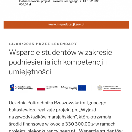
OPUBLIKOWANE
14/04/2025
PRZEZ
LEGENDARY
W
Wsparcie studentów w zakresie
podniesienia ich kompetencji i
umiejętności
Uczelnia Politechnika Rzeszowska im. Ignacego
Łukasiewicza realizuje projekt pn. „Wyjazd
na zawody łazików marsjańskich”, która otrzymała
środki finansowe w kwocie 330 300,00 zł w ramach
projektu niekonkurencyjnego pt. „Wsparcie studentów