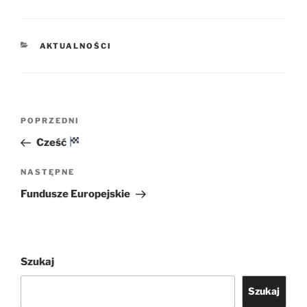
KATEGORIE
AKTUALNOŚCI
Nawigacja
Poprzedni
POPRZEDNI
wpisu
wpis
Cześć
Następny
NASTĘPNE
wpis
Fundusze Europejskie
Szukaj
Szukaj