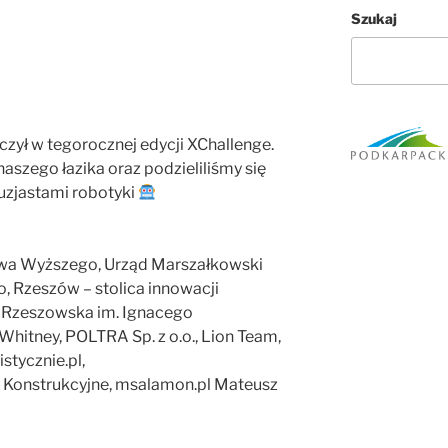
Szukaj
czył w tegorocznej edycji XChallenge.
szego łazika oraz podzieliliśmy się
zjastami robotyki
ctwa Wyższego, Urząd Marszałkowski
Rzeszów – stolica innowacji
a Rzeszowska im. Ignacego
hitney, POLTRA Sp. z o.o., Lion Team,
tycznie.pl,
o Konstrukcyjne, msalamon.pl Mateusz