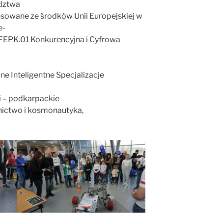
dztwa
sowane ze środków Unii Europejskiej w
e-
t FEPK.01 Konkurencyjna i Cyfrowa
ne Inteligentne Specjalizacje
i – podkarpackie
otnictwo i kosmonautyka,