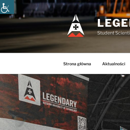
Przejdź
do
treści
LEGE
Student Scienti
Strona główna
Aktualności