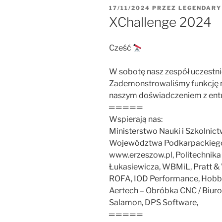
OPUBLIKOWANE
17/11/2024
PRZEZ
LEGENDARY
W
XChallenge 2024
Cześć
W sobotę nasz zespół uczestni
Zademonstrowaliśmy funkcję na
naszym doświadczeniem z entu
═ ═ ═ ═ ═
Wspierają nas:
Ministerstwo Nauki i Szkolni
Województwa Podkarpackiego, 
www.erzeszow.pl, Politechnik
Łukasiewicza, WBMiL, Pratt & W
ROFA, IOD Performance, Hobbis
Aertech – Obróbka CNC / Biur
Salamon, DPS Software,
═ ═ ═ ═ ═