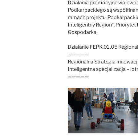
Działania promocyjne wojewó
Podkarpackiego są współfinan
ramach projektu .Podkarpacki
Inteligentny Region”, Prioryte
Gospodarka,
Działanie FEPK.01 .05 Regional
═ ═ ═ ═ ═
Regionalna Strategia Innowacj
Inteligentna specjalizacja – l
═ ═ ═ ═ ═