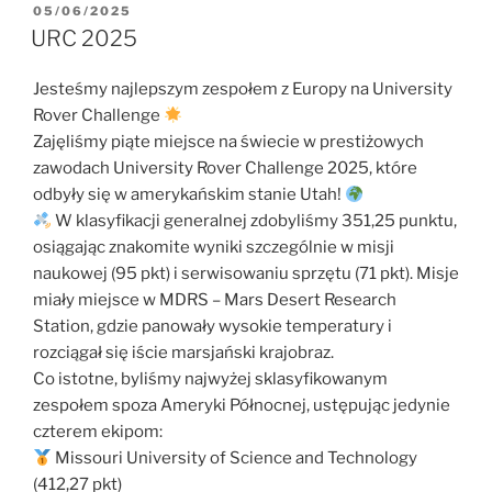
OPUBLIKOWANE
05/06/2025
W
URC 2025
Jesteśmy najlepszym zespołem z Europy na University
Rover Challenge
Zajęliśmy piąte miejsce na świecie w prestiżowych
zawodach University Rover Challenge 2025, które
odbyły się w amerykańskim stanie Utah!
W klasyfikacji generalnej zdobyliśmy 351,25 punktu,
osiągając znakomite wyniki szczególnie w misji
naukowej (95 pkt) i serwisowaniu sprzętu (71 pkt). Misje
miały miejsce w MDRS – Mars Desert Research
Station, gdzie panowały wysokie temperatury i
rozciągał się iście marsjański krajobraz.
Co istotne, byliśmy najwyżej sklasyfikowanym
zespołem spoza Ameryki Północnej, ustępując jedynie
czterem ekipom:
Missouri University of Science and Technology
(412,27 pkt)