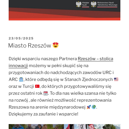
OPUBLIKOWANE
23/05/2025
W
Miasto Rzeszów
Dzięki wsparciu naszego Partnera
Rzeszów – stolica
innowacji
możemy w pełni skupić się na
przygotowaniach do nadchodzących zawodów URC i
ARC
, które odbędą się w Stanach Zjednoczonych
oraz w Turcji
, do których przygotowywaliśmy się
przez ostatni rok
. To dla nas wielka szansa nie tylko
na rozwój , ale również możliwość reprezentowania
Rzeszowa na arenie międzynarodowej
.
Dziękujemy za zaufanie i wsparcie!