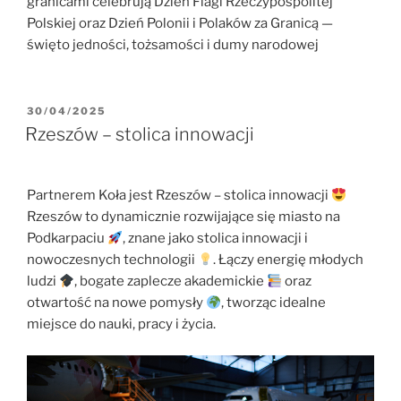
granicami celebrują Dzień Flagi Rzeczypospolitej
Polskiej oraz Dzień Polonii i Polaków za Granicą —
święto jedności, tożsamości i dumy narodowej
OPUBLIKOWANE
30/04/2025
W
Rzeszów – stolica innowacji
Partnerem Koła jest Rzeszów – stolica innowacji
Rzeszów to dynamicznie rozwijające się miasto na
Podkarpaciu
, znane jako stolica innowacji i
nowoczesnych technologii
. Łączy energię młodych
ludzi
, bogate zaplecze akademickie
oraz
otwartość na nowe pomysły
, tworząc idealne
miejsce do nauki, pracy i życia.