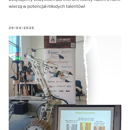
wierzą w potencjał młodych talentów!
OPUBLIKOWANE
29/04/2025
W