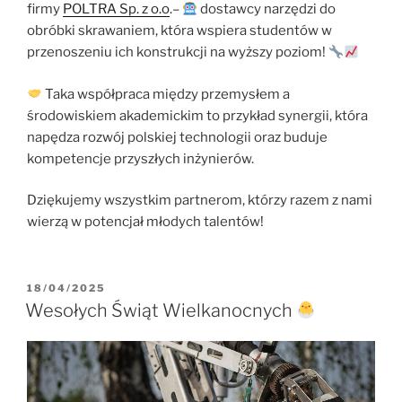
firmy
POLTRA Sp. z o.o
.–
dostawcy narzędzi do
obróbki skrawaniem, która wspiera studentów w
przenoszeniu ich konstrukcji na wyższy poziom!
Taka współpraca między przemysłem a
środowiskiem akademickim to przykład synergii, która
napędza rozwój polskiej technologii oraz buduje
kompetencje przyszłych inżynierów.
Dziękujemy wszystkim partnerom, którzy razem z nami
wierzą w potencjał młodych talentów!
OPUBLIKOWANE
18/04/2025
W
Wesołych Świąt Wielkanocnych