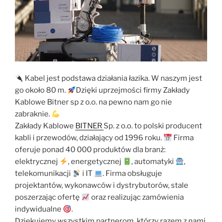
Kabel jest podstawa działania łazika. W naszym jest
go około 80 m.
Dzięki uprzejmości firmy Zakłady
Kablowe Bitner sp z o.o. na pewno nam go nie
zabraknie.
Zakłady Kablowe
BITNER
Sp. z o.o. to polski producent
kabli i przewodów, działający od 1996 roku.
Firma
oferuje ponad 40 000 produktów dla branż:
elektrycznej
, energetycznej
, automatyki
,
telekomunikacji
i IT
. Firma obsługuje
projektantów, wykonawców i dystrybutorów, stale
poszerzając ofertę
oraz realizując zamówienia
indywidualne
.
Dziękujemy wszystkim partnerom, którzy razem z nami