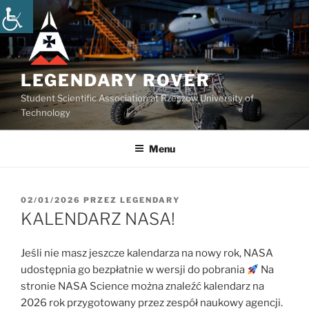
Przejdź
do
treści
LEGENDARY ROVER
Student Scientific Association at Rzeszow University of
Technology
Menu
OPUBLIKOWANE
02/01/2026
PRZEZ
LEGENDARY
W
KALENDARZ NASA!
Jeśli nie masz jeszcze kalendarza na nowy rok, NASA
udostępnia go bezpłatnie w wersji do pobrania
Na
stronie NASA Science można znaleźć kalendarz na
2026 rok przygotowany przez zespół naukowy agencji.