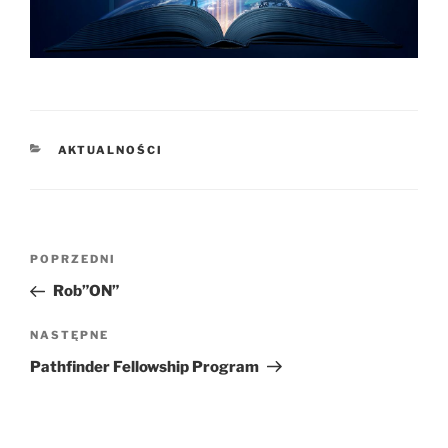
KATEGORIE
AKTUALNOŚCI
Nawigacja
Poprzedni
POPRZEDNI
wpisu
wpis
Rob”ON”
Następny
NASTĘPNE
wpis
Pathfinder Fellowship Program